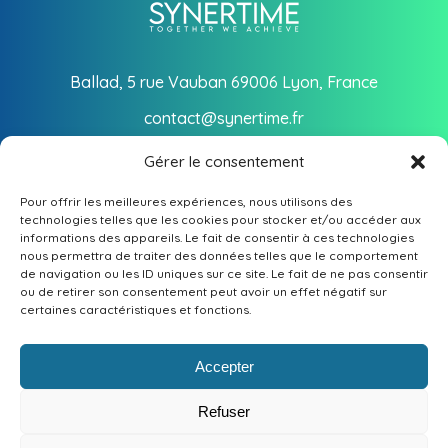
Ballad, 5 rue Vauban 69006 Lyon, France
contact@synertime.fr
Suivez-nous
Gérer le consentement
Pour offrir les meilleures expériences, nous utilisons des
technologies telles que les cookies pour stocker et/ou accéder aux
informations des appareils. Le fait de consentir à ces technologies
PARCOURIR
nous permettra de traiter des données telles que le comportement
de navigation ou les ID uniques sur ce site. Le fait de ne pas consentir
ou de retirer son consentement peut avoir un effet négatif sur
Notre société
INFORMATIONS LÉGALES
certaines caractéristiques et fonctions.
Philosophie
Mentions légales
Accepter
2026 © Synertime, tous droits réservés. Les contenus,
Secteurs d’activité
vidéos, animations et photographies de ce site ne peuvent
Politique de cookies
Refuser
Expertises
être utilisés sans autorisation.