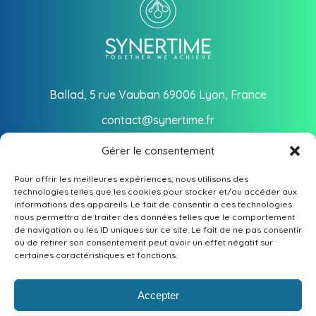
Ballad, 5 rue Vauban 69006 Lyon, France
contact@synertime.fr
Suivez-nous
Gérer le consentement
Pour offrir les meilleures expériences, nous utilisons des
technologies telles que les cookies pour stocker et/ou accéder aux
informations des appareils. Le fait de consentir à ces technologies
PARCOURIR
nous permettra de traiter des données telles que le comportement
de navigation ou les ID uniques sur ce site. Le fait de ne pas consentir
ou de retirer son consentement peut avoir un effet négatif sur
Notre société
INFORMATIONS LÉGALES
certaines caractéristiques et fonctions.
Philosophie
Mentions légales
Accepter
2026 © Synertime, tous droits réservés. Les contenus,
Secteurs d’activité